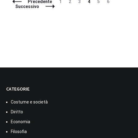
Navigazione
Pagina
Pagina
Pagina
Pagina
Pagina
Pagina
Precedente
1
2
3
4
5
6
articoli
Successivo
CATEGORIE
Costume e società
Diritto
Economia
Filosofia