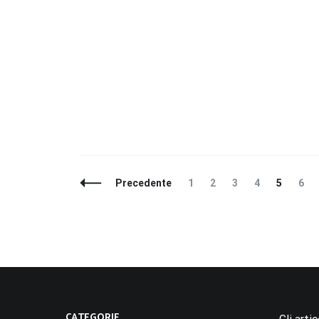
Navigazione
Pagina
Pagina
Pagina
Pagina
Pagina
Pag
Precedente
1
2
3
4
5
6
articoli
CATEGORIE