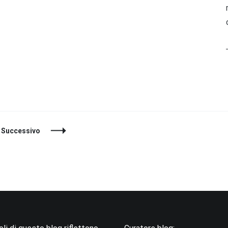
ina
Successivo