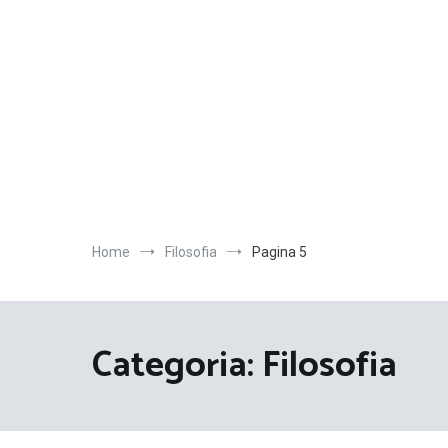
Salta
al
contenuto
Home
Filosofia
Pagina 5
Categoria:
Filosofia