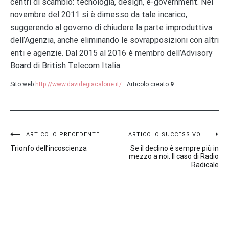
centri di scambio: tecnologia, design, e-government. Nel
novembre del 2011 si è dimesso da tale incarico,
suggerendo al governo di chiudere la parte improduttiva
dell’Agenzia, anche eliminando le sovrapposizioni con altri
enti e agenzie. Dal 2015 al 2016 è membro dell’Advisory
Board di British Telecom Italia.
Sito web
http://www.davidegiacalone.it/
Articolo creato
9
Navigazione
ARTICOLO PRECEDENTE
ARTICOLO SUCCESSIVO
Trionfo dell’incoscienza
Se il declino è sempre più in
articoli
mezzo a noi. Il caso di Radio
Radicale