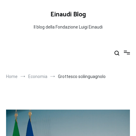
Salta
al
Einaudi Blog
contenuto
Il blog della Fondazione Luigi Einaudi
Home
Economia
Grottesco scilinguagnolo