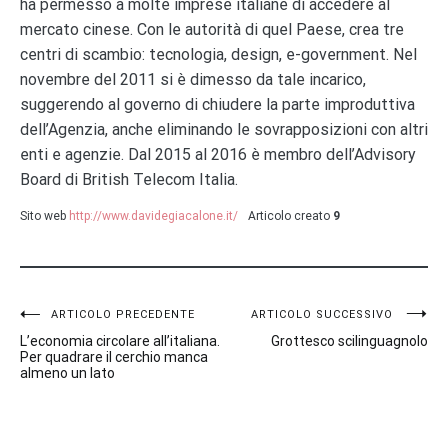
ha permesso a molte imprese italiane di accedere al
mercato cinese. Con le autorità di quel Paese, crea tre
centri di scambio: tecnologia, design, e-government. Nel
novembre del 2011 si è dimesso da tale incarico,
suggerendo al governo di chiudere la parte improduttiva
dell’Agenzia, anche eliminando le sovrapposizioni con altri
enti e agenzie. Dal 2015 al 2016 è membro dell’Advisory
Board di British Telecom Italia.
Sito web
http://www.davidegiacalone.it/
Articolo creato
9
Navigazione
ARTICOLO PRECEDENTE
ARTICOLO SUCCESSIVO
L’economia circolare all’italiana.
Grottesco scilinguagnolo
articoli
Per quadrare il cerchio manca
almeno un lato