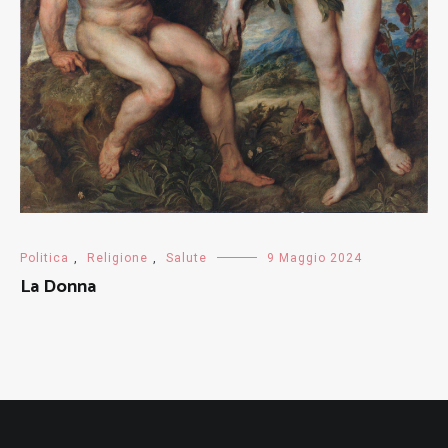
Politica
,
Religione
,
Salute
9 Maggio 2024
La Donna