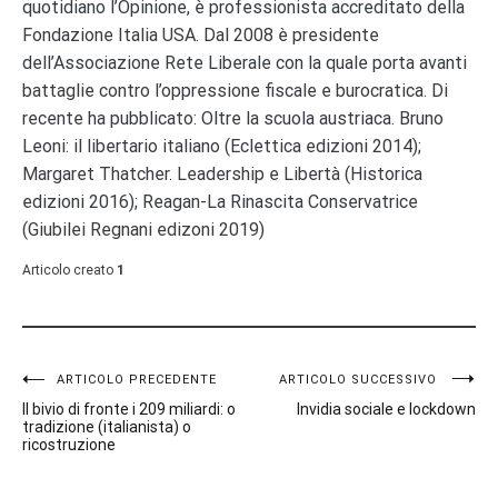
quotidiano l’Opinione, è professionista accreditato della
Fondazione Italia USA. Dal 2008 è presidente
dell’Associazione Rete Liberale con la quale porta avanti
battaglie contro l’oppressione fiscale e burocratica. Di
recente ha pubblicato: Oltre la scuola austriaca. Bruno
Leoni: il libertario italiano (Eclettica edizioni 2014);
Margaret Thatcher. Leadership e Libertà (Historica
edizioni 2016); Reagan-La Rinascita Conservatrice
(Giubilei Regnani edizoni 2019)
Articolo creato
1
Navigazione
ARTICOLO PRECEDENTE
ARTICOLO SUCCESSIVO
Il bivio di fronte i 209 miliardi: o
Invidia sociale e lockdown
articoli
tradizione (italianista) o
ricostruzione