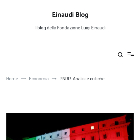
Salta
al
Einaudi Blog
contenuto
Il blog della Fondazione Luigi Einaudi
Home
Economia
PNRR: Analisi e critiche