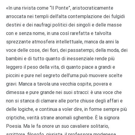
«In una rivista come “Il Ponte”, aristocraticamente
arroccata nei templi dell’alta contemplazione dei fulgidi
destini e dei naufragi politici dei singoli e delle masse
con e senza nome, in una così rarefatta e talvolta
sprezzante atmosfera intellettuale, manca da anni la
voce delle cose, dei fiori, dei passatempi, della moda, dei
bambini e di tutto quanto di inessenziale rende più
leggero il peso della vita, di quanto piace a grandi e
piccini e pure nel segreto dell’urna può muovere scelte
gravi. Manca a tavola una vecchia ospite, povera e
dimessa e pure grande nei suoi stracci: è una voce che
non si stanca di clamare alle porte chiuse degli affari e
delle logiche, e continua a voler dire, in forme sempre più
criptiche, verità strane anomali sghembe. È la signora
Poesia. Ma le fa onore un suo cavaliere solitario,
scrittore, filosofo, giurista, il professore modenese