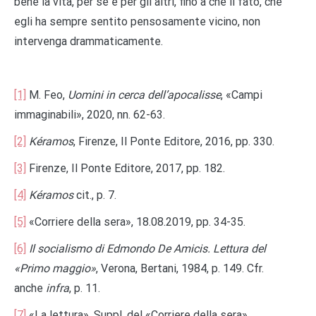
bene la vita, per sé e per gli altri, fino a che il fato, che
egli ha sempre sentito pensosamente vicino, non
intervenga drammaticamente.
[1]
M. Feo,
Uomini in cerca dell’apocalisse
, «Campi
immaginabili», 2020, nn. 62-63.
[2]
Kéramos
, Firenze, Il Ponte Editore, 2016, pp. 330.
[3]
Firenze, Il Ponte Editore, 2017, pp. 182.
[4]
Kéramos
cit., p. 7.
[5]
«Corriere della sera», 18.08.2019, pp. 34-35.
[6]
Il socialismo di Edmondo De Amicis. Lettura del
«Primo maggio»
, Verona, Bertani, 1984, p. 149. Cfr.
anche
infra
, p. 11.
[7]
«La lettura», Suppl. del «Corriere della sera»,