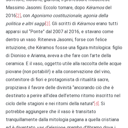
Massimo Jasonni. Eccolo tornare, dopo
Kéramos
del
2016
[2]
, con
Agonismo costituzionale, agonia della
politica e altri saggi
[3]
. Gli scritti di
Kéramos
erano tutti
apparsi sul “Ponte” dal 2007 al 2016, e stavano come
dentro un vaso. Riteneva Jasonni, forse con felice
intuizione, che Kéramos fosse una figura mitologica: figlio
di Dioniso e Arianna, aveva a che fare con l’arte della
ceramica. E il vaso, oggetto utile alla raccolta delle acque
piovane (non potabili!) e alla conservazione del vino,
contenitore di fiori e protagonista di ritualità sacre,
propiziava il favore delle divinità “ancorando ciò che è
destinato a perire all’idea dell’eterno ritorno inscritto nel
ciclo delle stagioni e nei ritorni della natura”
[4]
. Si
potrebbe aggiungere che il vaso è transitato
tranquillamente dalla mitologia pagana a quella cristiana
ed è diventato
vas d’elezione
, grembo d’Abramo dove i