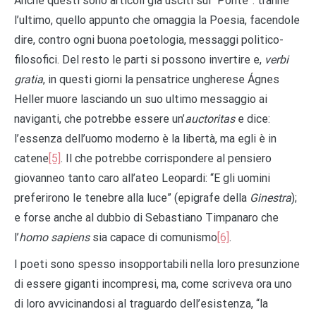
Anche questi sono articoli già usciti sul “Ponte”: tranne
l’ultimo, quello appunto che omaggia la Poesia, facendole
dire, contro ogni buona poetologia, messaggi politico-
filosofici. Del resto le parti si possono invertire e,
verbi
gratia
, in questi giorni la pensatrice ungherese Ágnes
Heller muore lasciando un suo ultimo messaggio ai
naviganti, che potrebbe essere un’
auctoritas
e dice:
l’essenza dell’uomo moderno è la libertà, ma egli è in
catene
[5]
. Il che potrebbe corrispondere al pensiero
giovanneo tanto caro all’ateo Leopardi: “E gli uomini
preferirono le tenebre alla luce” (epigrafe della
Ginestra
);
e forse anche al dubbio di Sebastiano Timpanaro che
l’
homo sapiens
sia capace di comunismo
[6]
.
I poeti sono spesso insopportabili nella loro presunzione
di essere giganti incompresi, ma, come scriveva ora uno
di loro avvicinandosi al traguardo dell’esistenza, “la