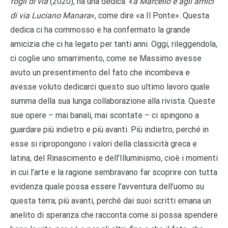
fogli di via
(2020), ha una dedica: «
a Marcello e agli amici
di via Luciano Manara
», come dire «a Il Ponte». Questa
dedica ci ha commosso e ha confermato la grande
amicizia che ci ha legato per tanti anni. Oggi, rileggendola,
ci coglie uno smarrimento, come se Massimo avesse
avuto un presentimento del fato che incombeva e
avesse voluto dedicarci questo suo ultimo lavoro quale
summa della sua lunga collaborazione alla rivista. Queste
sue opere – mai banali, mai scontate – ci spingono a
guardare più indietro e più avanti. Più indietro, perché in
esse si ripropongono i valori della classicità greca e
latina, del Rinascimento e dell’Illuminismo, cioè i momenti
in cui l’arte e la ragione sembravano far scoprire con tutta
evidenza quale possa essere l’avventura dell’uomo su
questa terra; più avanti, perché dai suoi scritti emana un
anelito di speranza che racconta come si possa spendere