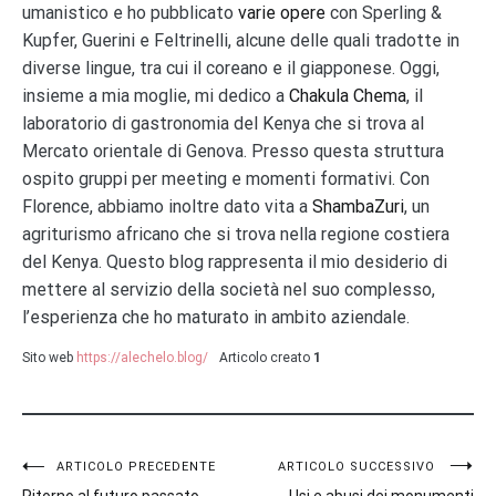
umanistico e ho pubblicato
varie opere
con Sperling &
Kupfer, Guerini e Feltrinelli, alcune delle quali tradotte in
diverse lingue, tra cui il coreano e il giapponese. Oggi,
insieme a mia moglie, mi dedico a
Chakula Chema
, il
laboratorio di gastronomia del Kenya che si trova al
Mercato orientale di Genova. Presso questa struttura
ospito gruppi per meeting e momenti formativi. Con
Florence, abbiamo inoltre dato vita a
ShambaZuri
, un
agriturismo africano che si trova nella regione costiera
del Kenya. Questo blog rappresenta il mio desiderio di
mettere al servizio della società nel suo complesso,
l’esperienza che ho maturato in ambito aziendale.
Sito web
https://alechelo.blog/
Articolo creato
1
Navigazione
ARTICOLO PRECEDENTE
ARTICOLO SUCCESSIVO