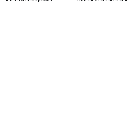
Ritorno al futuro passato
Usi e abusi dei monumenti
articoli