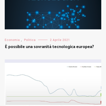
Economia
,
Politica
2 Aprile 2021
È possibile una sovranità tecnologica europea?