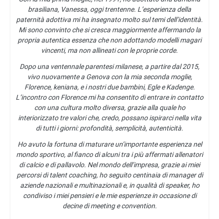
brasiliana, Vanessa, oggi trentenne. L’esperienza della
paternità adottiva mi ha insegnato molto sul temi dell’identità.
Mi sono convinto che si cresca maggiormente affermando la
propria autentica essenza che non adottando modelli magari
vincenti, ma non allineati con le proprie corde.
Dopo una ventennale parentesi milanese, a partire dal 2015,
vivo nuovamente a Genova con la mia seconda moglie,
Florence, keniana, e i nostri due bambini, Egle e Kadenge.
L’incontro con Florence mi ha consentito di entrare in contatto
con una cultura molto diversa, grazie alla quale ho
interiorizzato tre valori che, credo, possano ispirarci nella vita
di tutti i giorni: profondità, semplicità, autenticità.
Ho avuto la fortuna di maturare un’importante esperienza nel
mondo sportivo, al fianco di alcuni tra i più affermati allenatori
di calcio e di pallavolo. Nel mondo dell’impresa, grazie ai miei
percorsi di talent coaching, ho seguito centinaia di manager di
aziende nazionali e multinazionali e, in qualità di speaker, ho
condiviso i miei pensieri e le mie esperienze in occasione di
decine di meeting e convention.