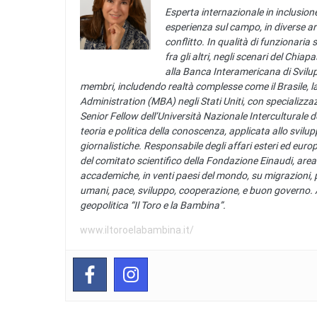
Esperta internazionale in inclusione
esperienza sul campo, in diverse ar
conflitto. In qualità di funzionaria 
fra gli altri, negli scenari del Chia
alla Banca Interamericana di Svilup
membri, includendo realtà complesse come il Brasile, 
Administration (MBA) negli Stati Uniti, con speciali
Senior Fellow dell’Università Nazionale Interculturale d
teoria e politica della conoscenza, applicata allo svilu
giornalistiche. Responsabile degli affari esteri ed europ
del comitato scientifico della Fondazione Einaudi, area 
accademiche, in venti paesi del mondo, su migrazioni, pro
umani, pace, sviluppo, cooperazione, e buon governo. Autr
geopolitica “Il Toro e la Bambina”.
www.iltoroelabambina.it/