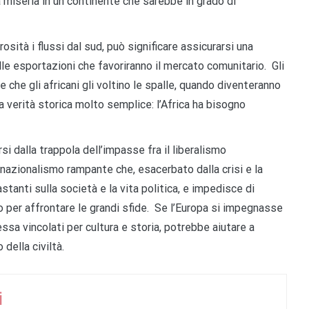
a miseria in un continente che sarebbe in grado di
rosità i flussi dal sud, può significare assicurarsi una
lle esportazioni che favoriranno il mercato comunitario. Gli
che gli africani gli voltino le spalle, quando diventeranno
 verità storica molto semplice: l’Africa ha bisogno
si dalla trappola dell’impasse fra il liberalismo
e nazionalismo rampante che, esacerbato dalla crisi e la
tanti sulla società e la vita politica, e impedisce di
 per affrontare le grandi sfide. Se l’Europa si impegnasse
essa vincolati per cultura e storia, potrebbe aiutare a
 della civiltà.
i