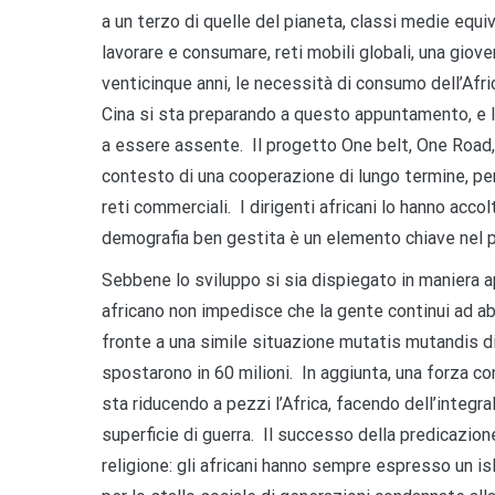
a un terzo di quelle del pianeta, classi medie equiva
lavorare e consumare, reti mobili globali, una giov
venticinque anni, le necessità di consumo dell’Afri
Cina si sta preparando a questo appuntamento, e l
a essere assente. Il progetto One belt, One Road, c
contesto di una cooperazione di lungo termine, per 
reti commerciali. I dirigenti africani lo hanno acco
demografia ben gestita è un elemento chiave nel p
Sebbene lo sviluppo si sia dispiegato in maniera a
africano non impedisce che la gente continui ad ab
fronte a una simile situazione mutatis mutandis d
spostarono in 60 milioni. In aggiunta, una forza co
sta riducendo a pezzi l’Africa, facendo dell’integr
superficie di guerra. Il successo della predicazion
religione: gli africani hanno sempre espresso un i