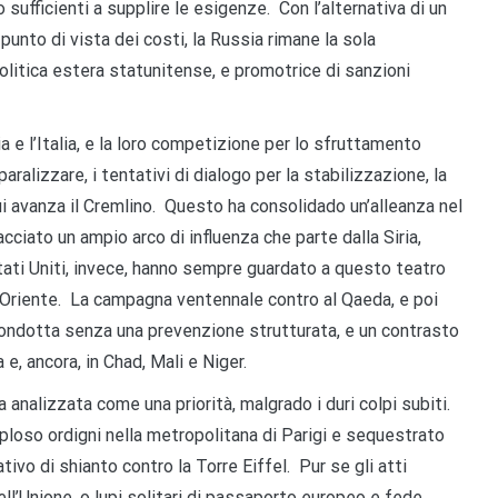
 sufficienti a supplire le esigenze. Con l’alternativa di un
punto di vista dei costi, la Russia rimane la sola
politica estera statunitense, e promotrice di sanzioni
a e l’Italia, e la loro competizione per lo sfruttamento
paralizzare, i tentativi di dialogo per la stabilizzazione, la
ui avanza il Cremlino. Questo ha consolidado un’alleanza nel
acciato un ampio arco di influenza che parte dalla Siria,
Stati Uniti, invece, hanno sempre guardato a questo teatro
 Oriente. La campagna ventennale contro al Qaeda, e poi
ta condotta senza una prevenzione strutturata, e un contrasto
a e, ancora, in Chad, Mali e Niger.
a analizzata come una priorità, malgrado i duri colpi subiti.
sploso ordigni nella metropolitana di Parigi e sequestrato
tivo di shianto contro la Torre Eiffel. Pur se gli atti
ell’Unione, o lupi solitari di passaporto europeo e fede