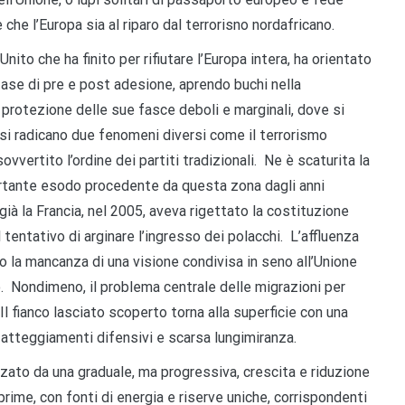
 che l’Europa sia al riparo dal terrorisno nordafricano.
nito che ha finito per rifiutare l’Europa intera, ha orientato
fase di pre e post adesione, aprendo buchi nella
protezione delle sue fasce deboli e marginali, dove si
 si radicano due fenomeni diversi come il terrorismo
vvertito l’ordine dei partiti tradizionali. Ne è scaturita la
ortante esodo procedente da questa zona dagli anni
 già la Francia, nel 2005, aveva rigettato la costituzione
 tentativo di arginare l’ingresso dei polacchi. L’affluenza
to la mancanza di una visione condivisa in seno all’Unione
. Nondimeno, il problema centrale delle migrazioni per
Il fianco lasciato scoperto torna alla superficie con una
 atteggiamenti difensivi e scarsa lungimiranza.
zzato da una graduale, ma progressiva, crescita e riduzione
prime, con fonti di energia e riserve uniche, corrispondenti