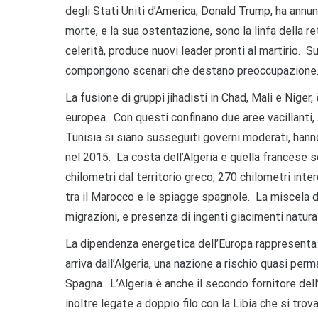
degli Stati Uniti d’America, Donald Trump, ha annun
morte, e la sua ostentazione, sono la linfa della reto
celerità, produce nuovi leader pronti al martirio. Su
compongono scenari che destano preoccupazione
La fusione di gruppi jihadisti in Chad, Mali e Niger
europea. Con questi confinano due aree vacillanti, 
Tunisia si siano susseguiti governi moderati, hann
nel 2015. La costa dell’Algeria e quella francese 
chilometri dal territorio greco, 270 chilometri inter
tra il Marocco e le spiagge spagnole. La miscela d
migrazioni, e presenza di ingenti giacimenti naturali
La dipendenza energetica dell’Europa rappresenta u
arriva dall’Algeria, una nazione a rischio quasi per
Spagna. L’Algeria è anche il secondo fornitore dell
inoltre legate a doppio filo con la Libia che si trov