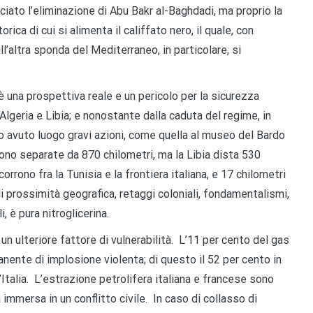
ciato l’eliminazione di Abu Bakr al-Baghdadi, ma proprio la
rica di cui si alimenta il califfato nero, il quale, con
ll’altra sponda del Mediterraneo, in particolare, si
.
, è una prospettiva reale e un pericolo per la sicurezza
Algeria e Libia; e nonostante dalla caduta del regime, in
o avuto luogo gravi azioni, come quella al museo del Bardo
sono separate da 870 chilometri, ma la Libia dista 530
corrono fra la Tunisia e la frontiera italiana, e 17 chilometri
i prossimità geografica, retaggi coloniali, fondamentalismi,
, è pura nitroglicerina.
n ulteriore fattore di vulnerabilità. L’11 per cento del gas
manente di implosione violenta; di questo il 52 per cento in
’Italia. L’estrazione petrolifera italiana e francese sono
a immersa in un conflitto civile. In caso di collasso di