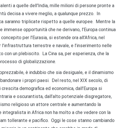
lenti a quelle dell’India, mille milioni di persone pronte a
entù decisa a vivere meglio, a qualunque prezzo. In
ca saranno triplicate rispetto a quelle europee. Mentre la
e immense opportunità che ne derivano, l’Europa continua
oncepito per l’Eurasia, si estende ora all’Africa, nel
l’infrastruttura terrestre e navale, e l’inserimento nelle
lto con un plebiscito. La Cina sa, per esperienza, che la
rocesso di globalizzazione.
pprezzabile, è indubbio che sia desiguale, e il dinamismo
bandonare i propri paesi. Del resto, nel XIX secolo, di
i crescita demografica ed economica, dall’Europa si
ntraria e oscurantista, dall’alto potenziale disgregatore,
alismo religioso un attore centrale e aumentando la
e integralista in Africa non ha molto a che vedere con la
slam tollerante e pacifico. Oggi le cose stanno cambiando