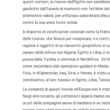
questi sistemi, le riserve dell’Egitto non sarebbero
gasdotto dall’Israele al momento non fattibile dal 
alternativa viabile, per un’Europa subordinata alla 
contro la sua unica fonte solida.
A dispetto di vecchi poteri coloniali come la Franci
delle risorse, che finisce per complicare, e a tratti 
regione è oggetto di un riassetto geopolitico in c
campo della difesa con Algeria, Egitto e Libia, e tr
passa dalla Turchia, e continua in Nordafrica. Gli 
come secondario alle operazioni guidate in Medio
l’Isis, in Afghanistan, Iraq, Siria, e Yemen, è sta
continuativo, al loro travaso in Egitto, Libia, Tunisi
La vicinanza di questi focolai all’Europa non è stat
Negli anni novanta, gli estremisti algerini hanno e
un jet della compagnia aerea di bandiera in un tenta
recenti sono stati provocati da cellule insediate n