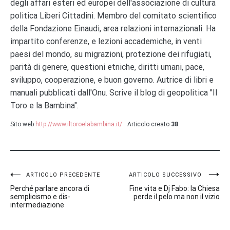
degli affari esteri ed europei dell'associazione di cultura
politica Liberi Cittadini. Membro del comitato scientifico
della Fondazione Einaudi, area relazioni internazionali. Ha
impartito conferenze, e lezioni accademiche, in venti
paesi del mondo, su migrazioni, protezione dei rifugiati,
parità di genere, questioni etniche, diritti umani, pace,
sviluppo, cooperazione, e buon governo. Autrice di libri e
manuali pubblicati dall'Onu. Scrive il blog di geopolitica "Il
Toro e la Bambina".
Sito web
http://www.iltoroelabambina.it/
Articolo creato
38
Navigazione
ARTICOLO PRECEDENTE
ARTICOLO SUCCESSIVO
Perché parlare ancora di
Fine vita e Dj Fabo: la Chiesa
articoli
semplicismo e dis-
perde il pelo ma non il vizio
intermediazione