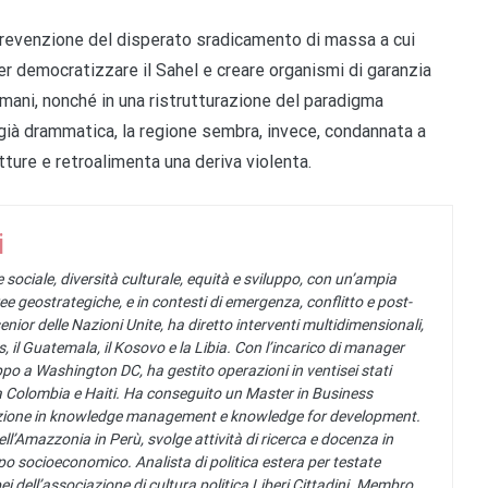
prevenzione del disperato sradicamento di massa a cui
r democratizzare il Sahel e creare organismi di garanzia
i umani, nonché in una ristrutturazione del paradigma
ià drammatica, la regione sembra, invece, condannata a
tture e retroalimenta una deriva violenta.
i
 sociale, diversità culturale, equità e sviluppo, con un’ampia
ee geostrategiche, e in contesti di emergenza, conflitto e post-
senior delle Nazioni Unite, ha diretto interventi multidimensionali,
pas, il Guatemala, il Kosovo e la Libia. Con l’incarico di manager
po a Washington DC, ha gestito operazioni in ventisei stati
la Colombia e Haiti. Ha conseguito un Master in Business
zzazione in knowledge management e knowledge for development.
ell’Amazzonia in Perù, svolge attività di ricerca e docenza in
ppo socioeconomico. Analista di politica estera per testate
ei dell’associazione di cultura politica Liberi Cittadini. Membro