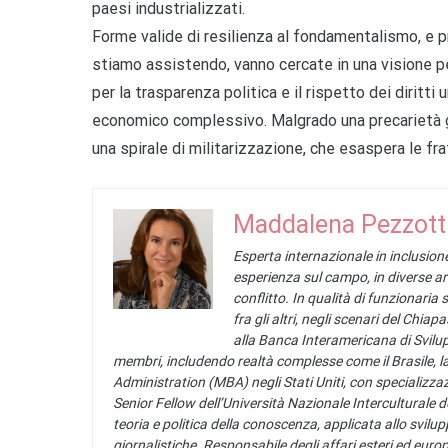
paesi industrializzati.
Forme valide di resilienza al fondamentalismo, e 
stiamo assistendo, vanno cercate in una visione pe
per la trasparenza politica e il rispetto dei diritt
economico complessivo. Malgrado una precarietà g
una spirale di militarizzazione, che esaspera le fra
Maddalena Pezzott
Esperta internazionale in inclusione
esperienza sul campo, in diverse ar
conflitto. In qualità di funzionaria 
fra gli altri, negli scenari del Chia
alla Banca Interamericana di Svilup
membri, includendo realtà complesse come il Brasile, 
Administration (MBA) negli Stati Uniti, con speciali
Senior Fellow dell’Università Nazionale Interculturale d
teoria e politica della conoscenza, applicata allo svilu
giornalistiche. Responsabile degli affari esteri ed europ