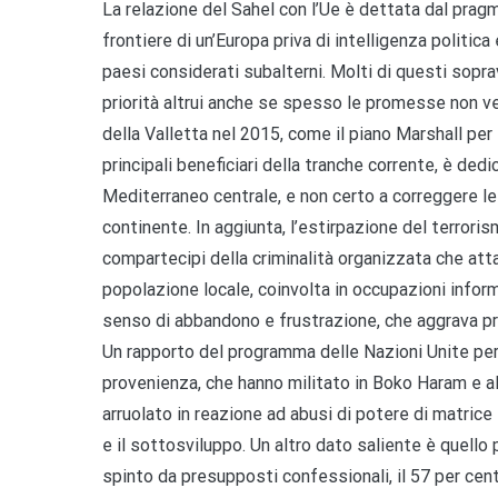
La relazione del Sahel con l’Ue è dettata dal prag
frontiere di un’Europa priva di intelligenza politica
paesi considerati subalterni. Molti di questi sopra
priorità altrui anche se spesso le promesse non v
della Valletta nel 2015, come il piano Marshall per 
principali beneficiari della tranche corrente, è dedi
Mediterraneo centrale, e non certo a correggere le
continente. In aggiunta, l’estirpazione del terrorism
compartecipi della criminalità organizzata che atta
popolazione locale, coinvolta in occupazioni inform
senso di abbandono e frustrazione, che aggrava pr
Un rapporto del programma delle Nazioni Unite per 
provenienza, che hanno militato in Boko Haram e al-
arruolato in reazione ad abusi di potere di matrice
e il sottosviluppo. Un altro dato saliente è quello 
spinto da presupposti confessionali, il 57 per cen