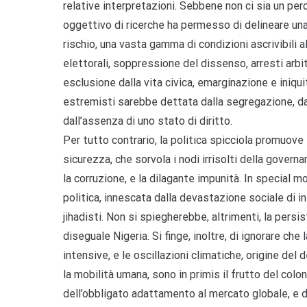
relative interpretazioni. Sebbene non ci sia un p
oggettivo di ricerche ha permesso di delineare una 
rischio, una vasta gamma di condizioni ascrivibili al
elettorali, soppressione del dissenso, arresti arbi
esclusione dalla vita civica, emarginazione e iniquit
estremisti sarebbe dettata dalla segregazione, dal
dall’assenza di uno stato di diritto.
Per tutto contrario, la politica spicciola promuov
sicurezza, che sorvola i nodi irrisolti della governan
la corruzione, e la dilagante impunità. In special
politica, innescata dalla devastazione sociale di 
jihadisti. Non si spiegherebbe, altrimenti, la pers
diseguale Nigeria. Si finge, inoltre, di ignorare che
intensive, e le oscillazioni climatiche, origine del
la mobilità umana, sono in primis il frutto del col
dell’obbligato adattamento al mercato globale, e d