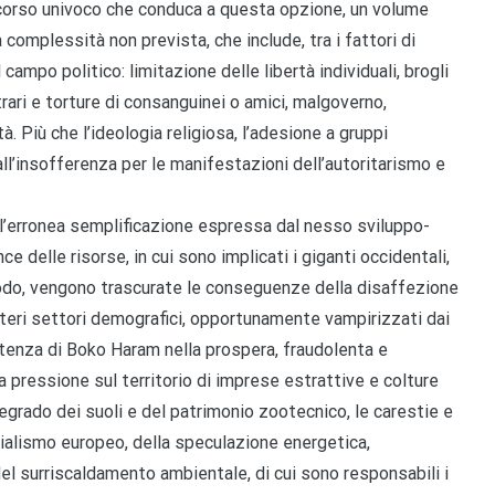
ercorso univoco che conduca a questa opzione, un volume
complessità non prevista, che include, tra i fattori di
 campo politico: limitazione delle libertà individuali, brogli
trari e torture di consanguinei o amici, malgoverno,
à. Più che l’ideologia religiosa, l’adesione a gruppi
l’insofferenza per le manifestazioni dell’autoritarismo e
e l’erronea semplificazione espressa dal nesso sviluppo-
ce delle risorse, in cui sono implicati i giganti occidentali,
 modo, vengono trascurate le conseguenze della disaffezione
interi settori demografici, opportunamente vampirizzati dai
istenza di Boko Haram nella prospera, fraudolenta e
 la pressione sul territorio di imprese estrattive e colture
 degrado dei suoli e del patrimonio zootecnico, le carestie e
onialismo europeo, della speculazione energetica,
el surriscaldamento ambientale, di cui sono responsabili i