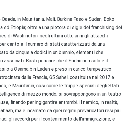
al-Qaeda, in Mauritania, Mali, Burkina Faso e Sudan; Boko
ea ed Etiopia; oltre a una pletora di sigle del franchising del
ies di Washington, negli ultimi otto anni gli attacchi
r cento e il numero di stati caratterizzati da una
sato da cinque a dodici in un biennio, elementi che
o associati. Basti pensare che il Sudan non solo è il
asilo a Osama bin Laden e preso in carico terapeutico
 patrocinata dalla Francia, G5 Sahel, costituita nel 2017 e
aso, e Mauritania, così come le truppe speciali degli Stati
 intelligence di mezzo mondo, si sovrappongono in un teatro
use, finendo per ingigantire entrambi. Il nemico, in realtà,
abaab, ma è incarnato da quei regimi prevaricatori resi più
 jihad, gli accordi per il contenimento dell’immigrazione, e