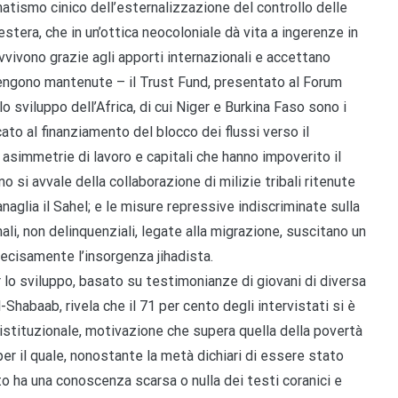
matismo cinico dell’esternalizzazione del controllo delle
 estera, che in un’ottica neocoloniale dà vita a ingerenze in
vvivono grazie agli apporti internazionali e accettano
engono mantenute – il Trust Fund, presentato al Forum
lo sviluppo dell’Africa, di cui Niger e Burkina Faso sono i
cato al finanziamento del blocco dei flussi verso il
 asimmetrie di lavoro e capitali che hanno impoverito il
o si avvale della collaborazione di milizie tribali ritenute
naglia il Sahel; e le misure repressive indiscriminate sulla
ali, non delinquenziali, legate alla migrazione, suscitano un
ecisamente l’insorgenza jihadista.
lo sviluppo, basato su testimonianze di giovani di diversa
Shabaab, rivela che il 71 per cento degli intervistati si è
 istituzionale, motivazione che supera quella della povertà
per il quale, nonostante la metà dichiari di essere stato
to ha una conoscenza scarsa o nulla dei testi coranici e