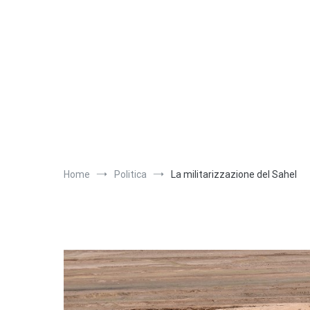
Salta
al
contenuto
Home
Politica
La militarizzazione del Sahel