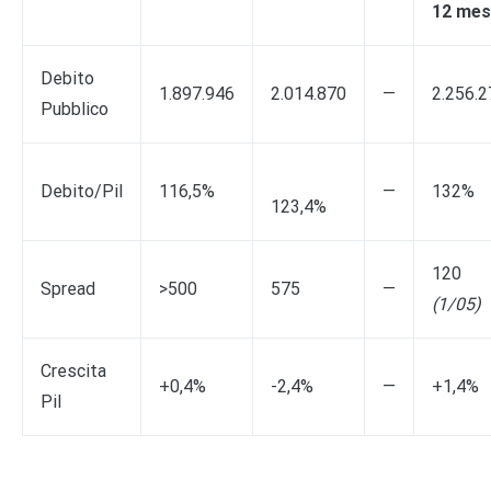
12 mes
Debito
1.897.946
2.014.870
—
2.256.2
Pubblico
Debito/Pil
116,5%
—
132%
123,4%
120
Spread
>500
575
—
(1/05)
Crescita
+0,4%
-2,4%
—
+1,4%
Pil