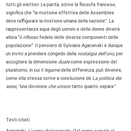
tutti gli elettori. La parità, scrive la filosofa francese,
significa che “la mistione effettiva delle Assemblee
deve raffigurare la mistione umana della nazione”. La
rappresentanza equa degli uomini e delle donne diverrà
allora “il
riflesso
fedele delle diverse componenti della
popolazione”. Il pensiero di Sylviane Agacenski è dunque
un invito a prendere congedo dalla
nostalgia dell’uno,
per
accogliere la dimensione
duale
come espressione del
pluralismo, in cui il
legame
della differenza, può divenire,
come ella stessa scrive a conclusione de
La politica dei
sessi, “
una divisione
che unisce
tanto quanto separa
“
.
Testi citati
Agacinski,
L’uomo disincarnato. Dal corpo carnale al