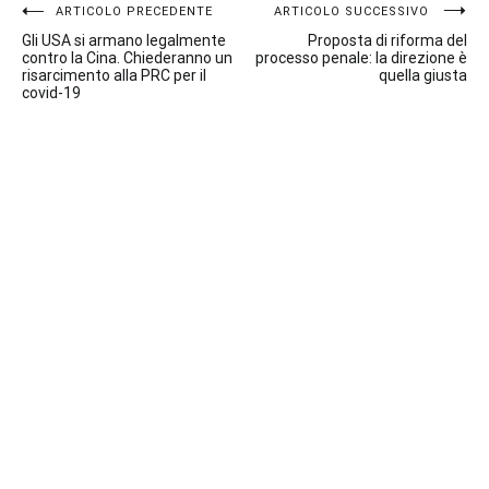
Navigazione
ARTICOLO PRECEDENTE
ARTICOLO SUCCESSIVO
Gli USA si armano legalmente
Proposta di riforma del
articoli
contro la Cina. Chiederanno un
processo penale: la direzione è
risarcimento alla PRC per il
quella giusta
covid-19