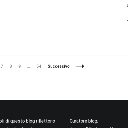
ina
Pagina
Pagina
Pagina
Pagina
7
8
9
…
54
Successivo
coli di questo blog riflettono
Curatore blog: