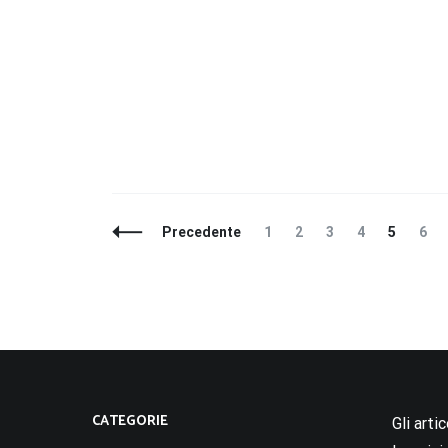
Navigazione
Pagina
Pagina
Pagina
Pagina
Pagina
Pag
Precedente
1
2
3
4
5
6
articoli
CATEGORIE
Gli arti