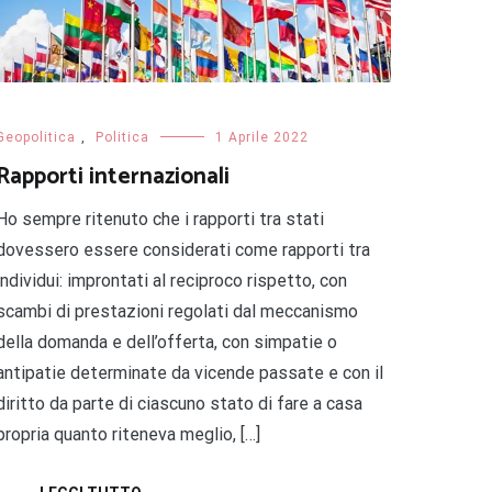
Geopolitica
,
Politica
1 Aprile 2022
Rapporti internazionali
Ho sempre ritenuto che i rapporti tra stati
dovessero essere considerati come rapporti tra
individui: improntati al reciproco rispetto, con
scambi di prestazioni regolati dal meccanismo
della domanda e dell’offerta, con simpatie o
antipatie determinate da vicende passate e con il
diritto da parte di ciascuno stato di fare a casa
propria quanto riteneva meglio, […]