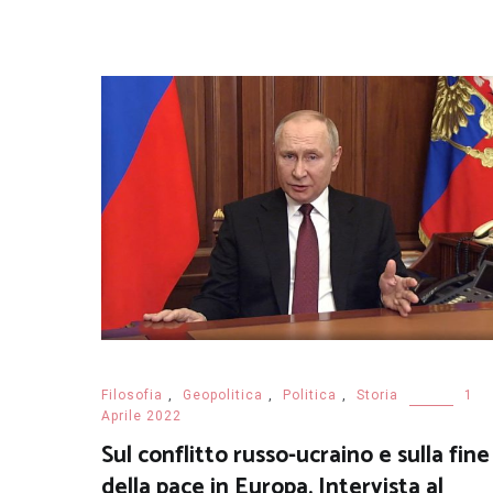
Filosofia
,
Geopolitica
,
Politica
,
Storia
1
Aprile 2022
Sul conflitto russo-ucraino e sulla fine
della pace in Europa. Intervista al